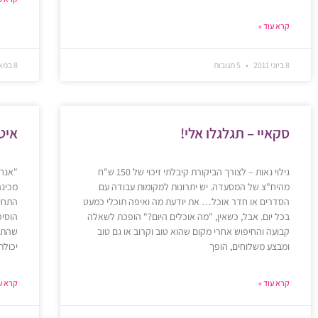
קרא עוד »
8 ביוני 2011
5 תגובות
8 במאי 2011
סקאיי – תגלגלו אלי!
איט
גילוי נאות – לצורך הביקורת קיבלתי זיכוי של 150 ש"ח
"אנחנ
מהיח"צ של המסעדה. יש יתרונות למקומות עבודה עם
מכינה
הסדרים או חדר אוכל… את יודעת מה ואיפה תוכלי כמעט
התחיל
בכל יום. אבל, כשאין, "מה אוכלים היום?" הופכת לשאלה
הוסיפ
קבועה והחיפוש אחרי מקום שהוא טוב וקרוב או גם טוב
שהתרג
ומבצע משלוחים, הופך
יכולת
קרא עוד »
קרא עו