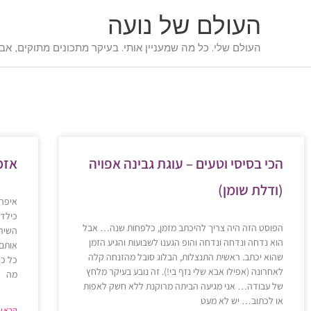
ילוג
העולם של נועה
תוכן
העולם שלי. כל מה שמעניין אותי. בעיקר מתכונים מתוקים, אבל
הכי בסיסי וטעים – עוגת גבינה אפויה
אזכ
(ודלת שומן)
איפה 
כילדה
הפוסט הזה היה צריך להיכתב מזמן, כלפחות שנה… אבל
השיר 
הוא נדחה ונדחה ונדחה והופ הגענו לשבועות והגיע הזמן
אותם…
שהוא יכתב. ראשית התנצלות, הבלוג סובל מהזנחה קלה
כל כך
לאחרונה (אפילו אבא שלי נזף בי!). זה נובע בעיקר מלחץ
מה
של עבודה… אני מגיעה הביתה מרוקנת ללא חשק לאפות
או לכתוב… יש לא מעט
קרא עו