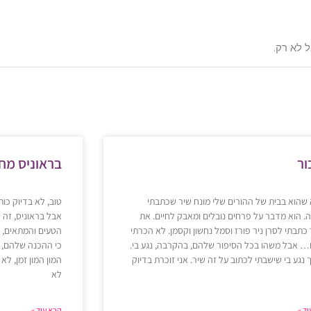
 לא רק.
ע
ע
ע
ע
ע
ור
בראוניס מ
מ
מ
מ
מ
מ
ו
ו
ו
ו
ו
שהוא בבית של ההורים שלי מונח שיר שכתבתי
טוב, לא בדיוק כו
ד
ד
ד
ד
ד
. הוא מדבר על פרחים נובלים ומאבק לחיים. את
אבל בראוניס, זה 
כתבתי לסרן ניר פורז וסמל נחשון וקסמן. לא הכרתי
הטעים והמתאים, 
 אבל משהו בכל הסיפור שלהם, בהקרבה, נגע בי.
כי ההכנה שלהם, ה
 נגע בי שישבתי לכתוב על זה שיר. אני זוכרת בדיוק
המון המון זמן, לא 
לא
ד »
קרא עוד »