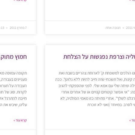
תגובה אחת
7 במרץ 2011
13 תגובות
ליה וצרפת נפגשות על הצלחת
חמוץ מתוק 
ו הולכים למשפחת ק' לארוחת צהריים בשבת ואת
תקופה עמוסה מאוד
 קינוח, ואל תשכחי שזה חייב להיות ללא גלוטן". ככה
מעניינים בעבודה,
ה שיחה שלי עם אמא שלי. לפני שהספקתי להגיב
העבודה על תערוכת
ה: "אי אפשר קינוחים קנויים או של אחרים אחרי
לקרות. סוג של חו
לנו לשלך". אחרי פתיחה כזו מאמי הפולניה, לא
חייבת להתרגל אלי
י לסרב. במיוחד (ואני לא זוכרת
עלינו, שיבש את הש
ד »
קרא עוד »