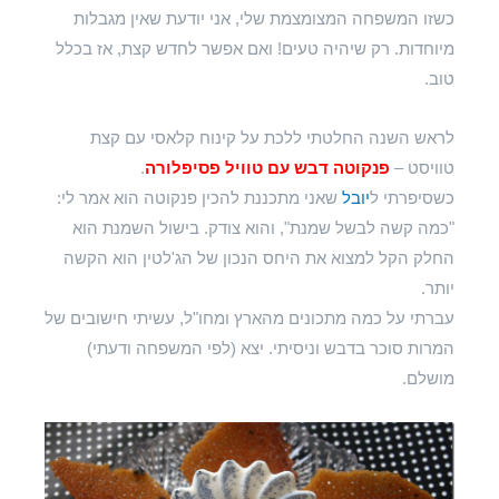
כשזו המשפחה המצומצמת שלי, אני יודעת שאין מגבלות
מיוחדות. רק שיהיה טעים! ואם אפשר לחדש קצת, אז בכלל
טוב.
לראש השנה החלטתי ללכת על קינוח קלאסי עם קצת
טוויסט –
פנקוטה דבש עם טוויל פסיפלורה
.
כשסיפרתי ל
יובל
שאני מתכננת להכין פנקוטה הוא אמר לי:
"כמה קשה לבשל שמנת", והוא צודק. בישול השמנת הוא
החלק הקל למצוא את היחס הנכון של הג'לטין הוא הקשה
יותר.
עברתי על כמה מתכונים מהארץ ומחו"ל, עשיתי חישובים של
המרות סוכר בדבש וניסיתי. יצא (לפי המשפחה ודעתי)
מושלם.