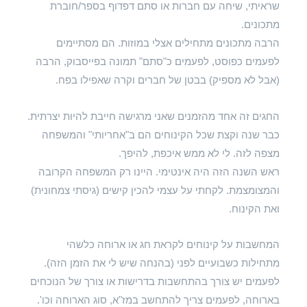
שראיתי, שיחה עם חברות או סתם דפדוף בספר/חוברת
מתכונים.
הרבה מתכונים מתחילים אצלי במוזות. הם מסתיימים
לפעמים כפוסט, לפעמים כ"סתם" תמונה בפייסבוק, הרבה
(אבל לא מספיק) בבטן של חברים וקרה שאפילו בפח.
החגים זה אחד מהזמנים שאני מרגישה חייבת להיות יצרתית.
כבר שנה וקצת שכל הקינוחים הם ב"אחריותי" והמשפחה
מצפה לזה. לי לא ממש איכפת, להיפך.
ראש השנה הזה היה אינטימי. היינו רק המשפחה הקרובה
והמצומצמת. לקחתי על עצמי להכין קישים (גיסתי צמחונית)
ואת הקינוח.
המחשבות על קינוחים לקראת חג או ארוחה כלשהי
מתחילות כשבועיים לפני (בהנחה שיש לי את הזמן הזה).
לפעמים יש צורך בהתחשבות בדרישות או צורך של הנוכחים
בארוחה, לפעמים צריך להתחשב במז"א, סוג הארוחה וכו'.